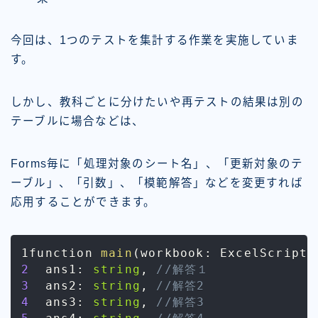
今回は、1つのテストを集計する作業を実施していま
す。
しかし、教科ごとに分けたいや再テストの結果は別の
テーブルに場合などは、
Forms毎に「
処理対象のシート名
」、「
更新対象のテ
ーブル
」、「
引数
」、「
模範解答
」などを変更すれば
応用することができます。
1function 
main
(
workbook
:
 ExcelScript
.
2
  ans1
:
string
,
//解答１
3
  ans2
:
string
,
//解答2
4
  ans3
:
string
,
//解答3