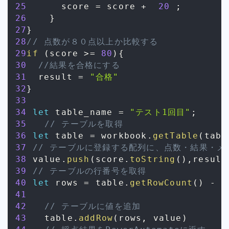
25
      score 
=
 score 
+
20
;
26
}
27
}
28
// 点数が８０点以上か比較する
29
if
(
score 
>=
80
)
{
30
//結果を合格にする
31
  result 
=
"合格"
32
}
33
34
let
 table_name 
=
"テスト1回目"
;
35
// テーブルを取得
36
let
 table 
=
 workbook
.
getTable
(
tabl
37
// テーブルに登録する配列に、点数・結果・メ
38
 value
.
push
(
score
.
toString
(
)
,
result
39
// テーブルの行番号を取得
40
let
 rows 
=
 table
.
getRowCount
(
)
-
1
41
42
// テーブルに値を追加
43
　　table
.
addRow
(
rows
,
 value
)