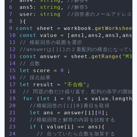
5
  ans4
:
string
,
//解答4
6
  ans5
:
string
,
//解答5
7
  user
:
string
//回答者のメールアドレス
8
)
{
9
const
 sheet 
=
 workbook
.
getWorksheet
10
const
 value 
=
[
ans1
,
ans2
,
ans3
,
ans4
11
// 模範回答の範囲を選択
12
//answerは[][]の２重配列の構造になってい
13
const
 answer 
=
 sheet
.
getRange
(
"M3:
14
// 点数
15
let
 score 
=
0
;
16
// 採点結果
17
let
 result 
=
"不合格"
;
18
// 問題の数だけ繰り返す。配列の添字の開始
19
for
(
let
 i 
=
0
;
 i 
<
 value
.
length
;
20
//模範回答の[i][0]番目を取得
21
let
 ans 
=
 answer
[
i
]
[
0
]
;
22
//模範回答と解答の内容を比較する
23
if
(
 value
[
i
]
==
 ans
)
{
24
// 合っていたら点数を加算する